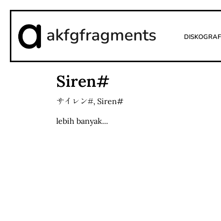
akfgfragments
Diskograf
Siren#
サイレン#
,
Siren#
lebih banyak...