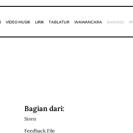
i
Video Musik
Lirik
Tablatur
Wawancara
Barang
P
Bagian dari:
Siren
Feedback File