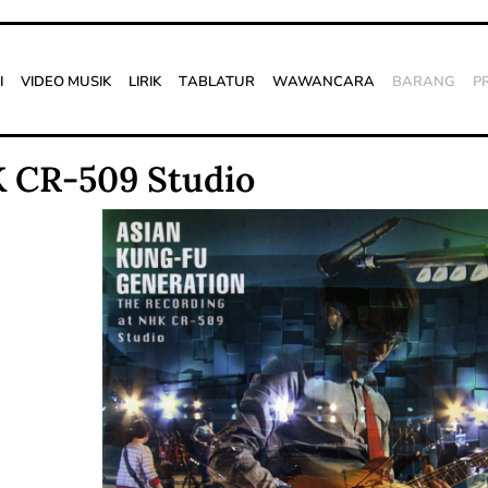
i
Video Musik
Lirik
Tablatur
Wawancara
Barang
P
K CR-509 Studio