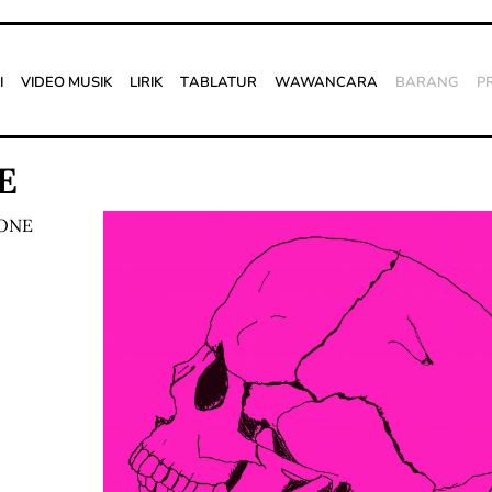
i
Video Musik
Lirik
Tablatur
Wawancara
Barang
P
E
HONE